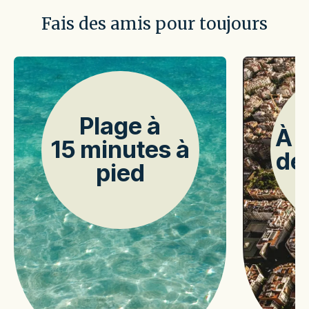
Fais des amis pour toujours
Plage à
À 
15 minutes à
de
pied