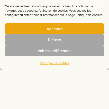
question?
Ce site web utilise des cookies propres et de tiers. En continuant à
naviguer, vous acceptez l'utilisation de cookies. Vous pouvez les
configurer ou obtenir plus d'informations sur la page Politique de cookies
Pour toute autre question
concernant les activités,
Accepter
les repas, l’accessibilité, les
Refuser
visites préalables, etc.,
écrivez-nous à :
Voir les préférences
reserves@eurostage.cat
Politique de cookies